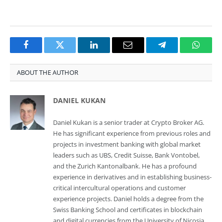
Facebook
Twitter
LinkedIn
Email
Telegram
Whats
ABOUT THE AUTHOR
DANIEL KUKAN
Daniel Kukan is a senior trader at Crypto Broker AG.
He has significant experience from previous roles and
projects in investment banking with global market
leaders such as UBS, Credit Suisse, Bank Vontobel,
and the Zurich Kantonalbank. He has a profound
experience in derivatives and in establishing business-
critical intercultural operations and customer
experience projects. Daniel holds a degree from the
Swiss Banking School and certificates in blockchain
and digital currencies from the University of Nicosia.