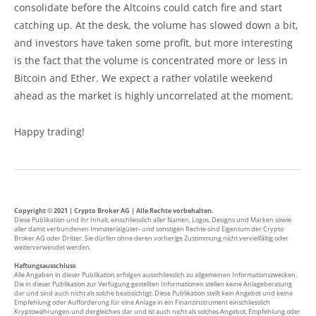
consolidate before the Altcoins could catch fire and start
catching up. At the desk, the volume has slowed down a bit,
and investors have taken some profit, but more interesting
is the fact that the volume is concentrated more or less in
Bitcoin and Ether. We expect a rather volatile weekend
ahead as the market is highly uncorrelated at the moment.
Happy trading!
Copyright © 2021 | Crypto Broker AG | Alle Rechte vorbehalten.
Diese Publikation und ihr Inhalt, einschliesslich aller Namen, Logos, Designs und Marken sowie
aller damit verbundenen Immaterialgüter- und sonstigen Rechte sind Eigentum der Crypto
Broker AG oder Dritter. Sie dürfen ohne deren vorherige Zustimmung nicht vervielfältig oder
weiterverwendet werden.
Haftungsausschluss
Alle Angaben in dieser Publikation erfolgen ausschliesslich zu allgemeinen Informationszwecken.
Die in dieser Publikation zur Verfügung gestellten Informationen stellen keine Anlageberatung
dar und sind auch nicht als solche beabsichtigt. Diese Publikation stellt kein Angebot und keine
Empfehlung oder Aufforderung für eine Anlage in ein Finanzinstrument einschliesslich
Kryptowährungen und dergleichen dar und ist auch nicht als solches Angebot, Empfehlung oder