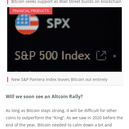
Bitcoin seeks support as Wall Street builds on blockchain
FINANCIAL PRODUCTS
New S&P Pantera Index leaves Bitcoin out entirely
Will we soon see an Altcoin Rally?
As long as Bitcoin stays strong, it will be difficult for other
coins to outperform the “King”. As we saw in 2020 before the
end of the year, Bitcoin needed to calm down a bit and