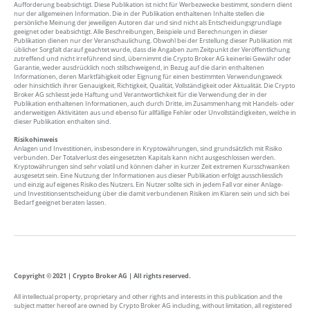
Aufforderung beabsichtigt. Diese Publikation ist nicht für Werbezwecke bestimmt, sondern dient
nur der allgemeinen Information. Die in der Publikation enthaltenen Inhalte stellen die
persönliche Meinung der jeweiligen Autoren dar und sind nicht als Entscheidungsgrundlage
geeignet oder beabsichtigt. Alle Beschreibungen, Beispiele und Berechnungen in dieser
Publikation dienen nur der Veranschaulichung. Obwohl bei der Erstellung dieser Publikation mit
üblicher Sorgfalt darauf geachtet wurde, dass die Angaben zum Zeitpunkt der Veröffentlichung
zutreffend und nicht irreführend sind, übernimmt die Crypto Broker AG keinerlei Gewähr oder
Garantie, weder ausdrücklich noch stillschweigend, in Bezug auf die darin enthaltenen
Informationen, deren Marktfähigkeit oder Eignung für einen bestimmten Verwendungsweck
oder hinsichtlich ihrer Genauigkeit, Richtigkeit, Qualität, Vollständigkeit oder Aktualität. Die Crypto
Broker AG schliesst jede Haftung und Verantwortlichkeit für die Verwendung der in der
Publikation enthaltenen Informationen, auch durch Dritte, im Zusammenhang mit Handels- oder
anderweitigen Aktivitäten aus und ebenso für allfällige Fehler oder Unvollständigkeiten, welche in
dieser Publikation enthalten sind.
Risikohinweis
Anlagen und Investitionen, insbesondere in Kryptowährungen, sind grundsätzlich mit Risiko
verbunden. Der Totalverlust des eingesetzten Kapitals kann nicht ausgeschlossen werden.
Kryptowährungen sind sehr volatil und können daher in kurzer Zeit extremen Kursschwanken
ausgesetzt sein. Eine Nutzung der Informationen aus dieser Publikation erfolgt ausschliesslich
und einzig auf eigenes Risiko des Nutzers. Ein Nutzer sollte sich in jedem Fall vor einer Anlage-
und Investitionsentscheidung über die damit verbundenen Risiken im Klaren sein und sich bei
Bedarf geeignet beraten lassen.
Copyright © 2021 | Crypto Broker AG | All rights reserved.
All intellectual property, proprietary and other rights and interests in this publication and the
subject matter hereof are owned by Crypto Broker AG including, without limitation, all registered