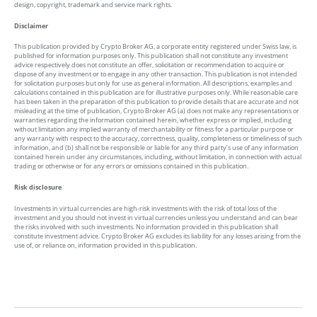
design, copyright, trademark and service mark rights.
Disclaimer
This publication provided by Crypto Broker AG, a corporate entity registered under Swiss law, is
published for information purposes only. This publication shall not constitute any investment
advice respectively does not constitute an offer, solicitation or recommendation to acquire or
dispose of any investment or to engage in any other transaction. This publication is not intended
for solicitation purposes but only for use as general information. All descriptions, examples and
calculations contained in this publication are for illustrative purposes only. While reasonable care
has been taken in the preparation of this publication to provide details that are accurate and not
misleading at the time of publication, Crypto Broker AG (a) does not make any representations or
warranties regarding the information contained herein, whether express or implied, including
without limitation any implied warranty of merchantability or fitness for a particular purpose or
any warranty with respect to the accuracy, correctness, quality, completeness or timeliness of such
information, and (b) shall not be responsible or liable for any third party’s use of any information
contained herein under any circumstances, including, without limitation, in connection with actual
trading or otherwise or for any errors or omissions contained in this publication.
Risk disclosure
Investments in virtual currencies are high-risk investments with the risk of total loss of the
investment and you should not invest in virtual currencies unless you understand and can bear
the risks involved with such investments. No information provided in this publication shall
constitute investment advice. Crypto Broker AG excludes its liability for any losses arising from the
use of, or reliance on, information provided in this publication.