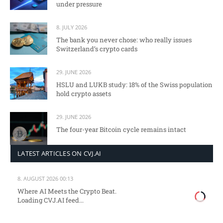
under pressure
8. JULY 2026
The bank you never chose: who really issues
Switzerland’s crypto cards
29. JUNE 2026
HSLU and LUKB study: 18% of the Swiss population
hold crypto assets
29. JUNE 2026
The four-year Bitcoin cycle remains intact
LATEST ARTICLES ON CVJ.AI
8. AUGUST 2026 00:13
Where AI Meets the Crypto Beat.
Loading CVJ.AI feed...