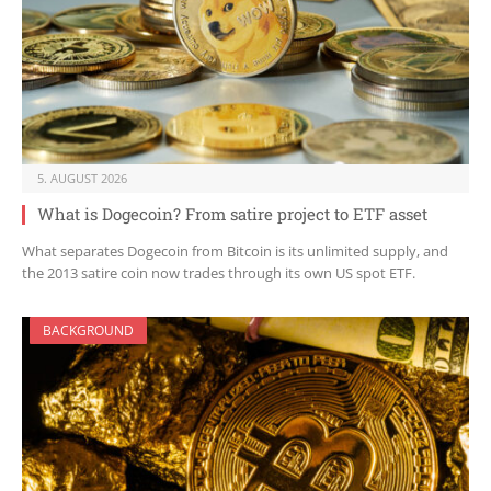
5. AUGUST 2026
What is Dogecoin? From satire project to ETF asset
What separates Dogecoin from Bitcoin is its unlimited supply, and
the 2013 satire coin now trades through its own US spot ETF.
BACKGROUND