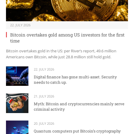
22. JULY 2026
Bitcoin overtakes gold among US investors for the first
time
Bitcoin overtakes gold in the US: per River’s report, 49.6 million
Americans own Bitcoin, while just 28.8 million still hold gold.
22. JULY 2026
Digital finance has gone multi-asset. Security
needs to catch up.
21. JULY 2026
Myth: Bitcoin and cryptocurrencies mainly serve
criminal activity
20. JULY 2026
Quantum computers put Bitcoin’s cryptography