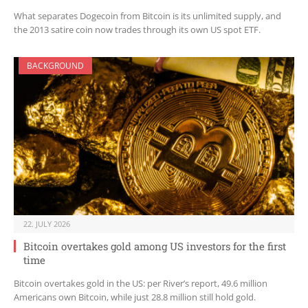
What separates Dogecoin from Bitcoin is its unlimited supply, and
the 2013 satire coin now trades through its own US spot ETF.
BACKGROUND
22. JULY 2026
Bitcoin overtakes gold among US investors for the first
time
Bitcoin overtakes gold in the US: per River’s report, 49.6 million
Americans own Bitcoin, while just 28.8 million still hold gold.