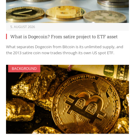
5. AUGUST 2026
What is Dogecoin? From satire project to ETF asset
What separates Dogecoin from Bitcoin is its unlimited supply, and
the 2013 satire coin now trades through its own US spot ETF.
BACKGROUND