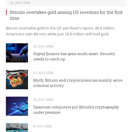
22. JULY 2026
Bitcoin overtakes gold among US investors for the first
time
Bitcoin overtakes gold in the US: per River’s report, 49.6 million
Americans own Bitcoin, while just 28.8 million still hold gold.
22. JULY 2026
Digital finance has gone multi-asset. Security
needs to catch up.
21. JULY 2026
Myth: Bitcoin and cryptocurrencies mainly serve
criminal activity
20. JULY 2026
Quantum computers put Bitcoin’s cryptography
under pressure
8. JULY 2026