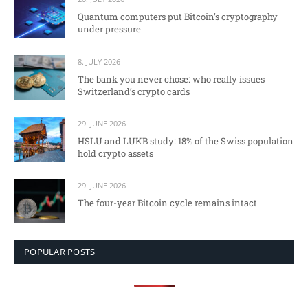
Quantum computers put Bitcoin’s cryptography
under pressure
8. JULY 2026
The bank you never chose: who really issues
Switzerland’s crypto cards
29. JUNE 2026
HSLU and LUKB study: 18% of the Swiss population
hold crypto assets
29. JUNE 2026
The four-year Bitcoin cycle remains intact
POPULAR POSTS