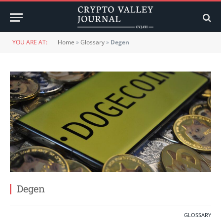
YOU ARE AT:
Home
»
Glossary
»
Degen
Degen
GLOSSARY