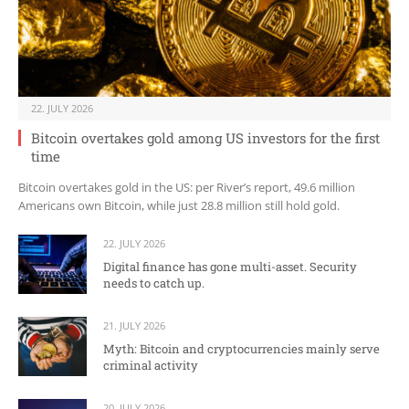
22. JULY 2026
Bitcoin overtakes gold among US investors for the first
time
Bitcoin overtakes gold in the US: per River’s report, 49.6 million
Americans own Bitcoin, while just 28.8 million still hold gold.
22. JULY 2026
Digital finance has gone multi-asset. Security
needs to catch up.
21. JULY 2026
Myth: Bitcoin and cryptocurrencies mainly serve
criminal activity
20. JULY 2026