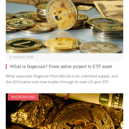
5. AUGUST 2026
What is Dogecoin? From satire project to ETF asset
What separates Dogecoin from Bitcoin is its unlimited supply, and
the 2013 satire coin now trades through its own US spot ETF.
BACKGROUND