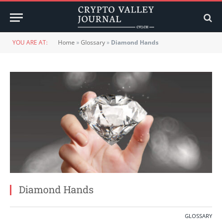
YOU ARE AT:
Home
»
Glossary
»
Diamond Hands
Diamond Hands
GLOSSARY