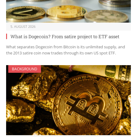
5. AUGUST 2026
What is Dogecoin? From satire project to ETF asset
What separates Dogecoin from Bitcoin is its unlimited supply, and
the 2013 satire coin now trades through its own US spot ETF.
BACKGROUND