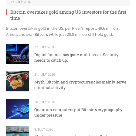
22. JULY 2026
Bitcoin overtakes gold among US investors for the first
time
Bitcoin overtakes gold in the US: per River’s report, 49.6 million
Americans own Bitcoin, while just 28.8 million still hold gold.
22. JULY 2026
Digital finance has gone multi-asset. Security
needs to catch up.
21. JULY 2026
Myth: Bitcoin and cryptocurrencies mainly serve
criminal activity
20. JULY 2026
Quantum computers put Bitcoin’s cryptography
under pressure
8. JULY 2026