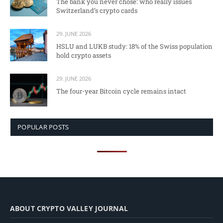
The bank you never chose: who really issues
Switzerland’s crypto cards
29. JUNE 2026
HSLU and LUKB study: 18% of the Swiss population
hold crypto assets
29. JUNE 2026
The four-year Bitcoin cycle remains intact
POPULAR POSTS
ABOUT CRYPTO VALLEY JOURNAL