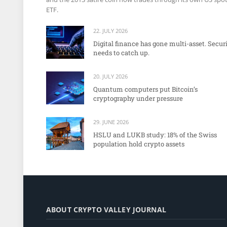
ETF.
22. JULY 2026
Digital finance has gone multi-asset. Secur
needs to catch up.
20. JULY 2026
Quantum computers put Bitcoin’s
cryptography under pressure
29. JUNE 2026
HSLU and LUKB study: 18% of the Swiss
population hold crypto assets
ABOUT CRYPTO VALLEY JOURNAL