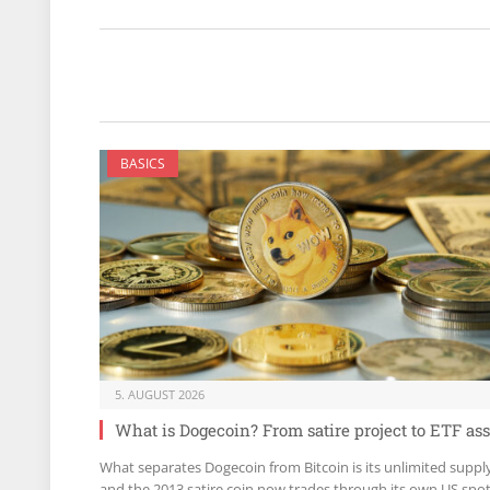
BASICS
5. AUGUST 2026
What is Dogecoin? From satire project to ETF ass
What separates Dogecoin from Bitcoin is its unlimited suppl
and the 2013 satire coin now trades through its own US spo