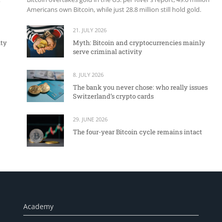
Americans own Bitcoin, while just 28.8 million still hold gold.
21. JULY 2026
ity
Myth: Bitcoin and cryptocurrencies mainly
serve criminal activity
8. JULY 2026
The bank you never chose: who really issues
Switzerland’s crypto cards
29. JUNE 2026
The four-year Bitcoin cycle remains intact
Academy