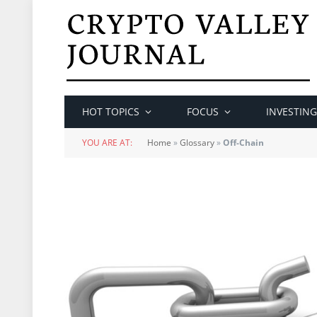
HOT TOPICS
FOCUS
INVESTING
YOU ARE AT:
Home
»
Glossary
»
Off-Chain