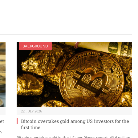
BACKGROUND
22. JULY 2026
et
Bitcoin overtakes gold among US investors for the
first time
y,
t
Bitcoin overtakes gold in the US: per River’s report, 49.6 million