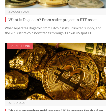
5. AUGUST 2026
What is Dogecoin? From satire project to ETF asset
What separates Dogecoin from Bitcoin is its unlimited supply, and
the 2013 satire coin now trades through its own US spot ETF.
BACKGROUND
22. JULY 2026
Bitcoin overtakes gold among US investors for the first