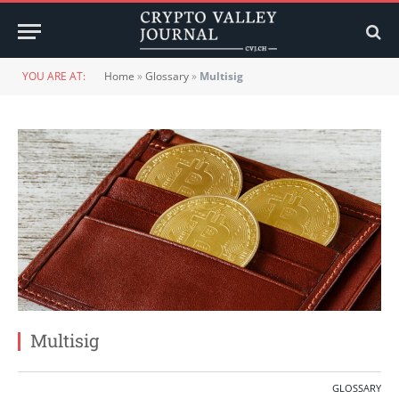
YOU ARE AT:
Home
»
Glossary
»
Multisig
Multisig
GLOSSARY