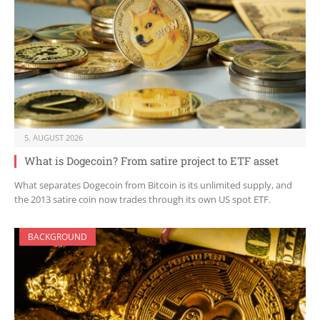
5. AUGUST 2026
What is Dogecoin? From satire project to ETF asset
What separates Dogecoin from Bitcoin is its unlimited supply, and
the 2013 satire coin now trades through its own US spot ETF.
BACKGROUND