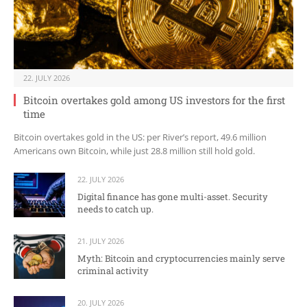
22. JULY 2026
Bitcoin overtakes gold among US investors for the first
time
Bitcoin overtakes gold in the US: per River’s report, 49.6 million
Americans own Bitcoin, while just 28.8 million still hold gold.
22. JULY 2026
Digital finance has gone multi-asset. Security
needs to catch up.
21. JULY 2026
Myth: Bitcoin and cryptocurrencies mainly serve
criminal activity
20. JULY 2026