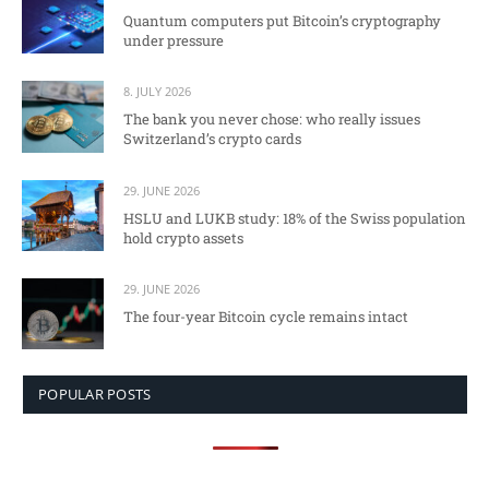
Quantum computers put Bitcoin’s cryptography
under pressure
8. JULY 2026
The bank you never chose: who really issues
Switzerland’s crypto cards
29. JUNE 2026
HSLU and LUKB study: 18% of the Swiss population
hold crypto assets
29. JUNE 2026
The four-year Bitcoin cycle remains intact
POPULAR POSTS