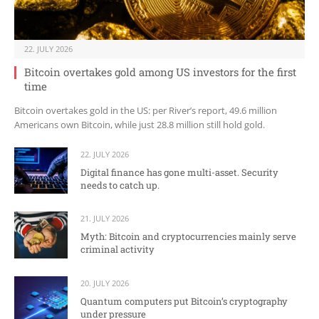
22. JULY 2026
Bitcoin overtakes gold among US investors for the first
time
Bitcoin overtakes gold in the US: per River’s report, 49.6 million
Americans own Bitcoin, while just 28.8 million still hold gold.
22. JULY 2026
Digital finance has gone multi-asset. Security
needs to catch up.
21. JULY 2026
Myth: Bitcoin and cryptocurrencies mainly serve
criminal activity
20. JULY 2026
Quantum computers put Bitcoin’s cryptography
under pressure