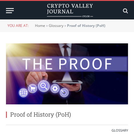
YOU ARE AT:
Home
»
Glossary
»
Proof of History (PoH)
Proof of History (PoH)
GLOSSARY