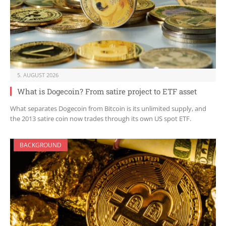
5. AUGUST 2026
What is Dogecoin? From satire project to ETF asset
What separates Dogecoin from Bitcoin is its unlimited supply, and
the 2013 satire coin now trades through its own US spot ETF.
BACKGROUND