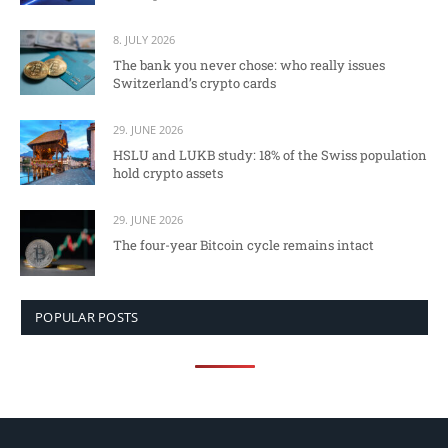
8. JULY 2026
The bank you never chose: who really issues
Switzerland’s crypto cards
29. JUNE 2026
HSLU and LUKB study: 18% of the Swiss population
hold crypto assets
29. JUNE 2026
The four-year Bitcoin cycle remains intact
POPULAR POSTS